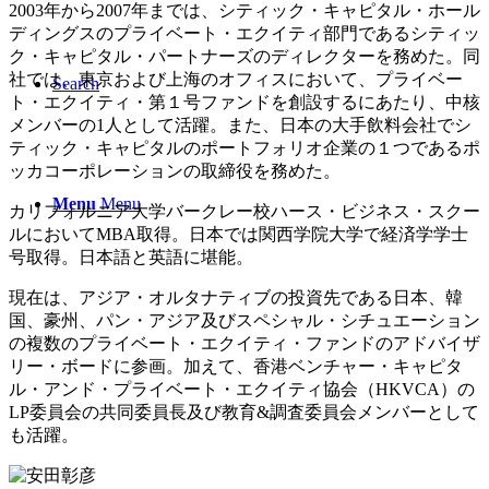
2003年から2007年までは、シティック・キャピタル・ホール
ディングスのプライベート・エクイティ部門であるシティッ
ク・キャピタル・パートナーズのディレクターを務めた。同
社では、東京および上海のオフィスにおいて、プライベー
Search
ト・エクイティ・第１号ファンドを創設するにあたり、中核
メンバーの1人として活躍。また、日本の大手飲料会社でシ
ティック・キャピタルのポートフォリオ企業の１つであるポ
ッカコーポレーションの取締役を務めた。
Menu
Menu
カリフォルニア大学バークレー校ハース・ビジネス・スクー
ルにおいてMBA取得。日本では関西学院大学で経済学学士
号取得。日本語と英語に堪能。
現在は、アジア・オルタナティブの投資先である日本、韓
国、豪州、パン・アジア及びスペシャル・シチュエーション
の複数のプライベート・エクイティ・ファンドのアドバイザ
リー・ボードに参画。加えて、香港ベンチャー・キャピタ
ル・アンド・プライベート・エクイティ協会（HKVCA）の
LP委員会の共同委員長及び教育&調査委員会メンバーとして
も活躍。