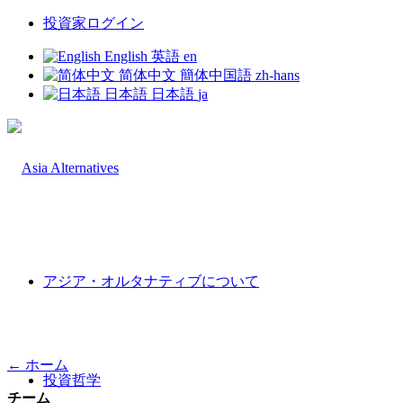
投資家ログイン
English
英語
en
简体中文
簡体中国語
zh-hans
日本語
日本語
ja
アジア・オルタナティブについて
← ホーム
投資哲学
チーム