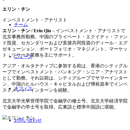
エリン・チン
インベストメント・アナリスト
チーム
エリン・チン / Erin Qin
– インベストメント・アナリストで
北京事務所勤務。中国のプライベート・エクイティ・ファン
ド投資、セカンダリーおよび直接共同投資のディール・エグ
ゼキューション、ポートフォリオ・マネジメント、マーケッ
ト・リサーチ業務を主にサポート。
ニュース
アジア・オルタナティブに参加する前は、香港のシティグル
ープでインベストメント・バンキング・シニア・アナリスト
として勤務。それ以前は、シティグループでサマーインター
ン、中国のヒルハウス・キャピタルおよび博裕資本でインベ
オフィス
ストメント・インターンを経験。
北京大学光華管理学院で金融学の修士号、北京大学経済学院
で金融学の学士号を取得。広東語と標準中国語に堪能。
お問い合わせ